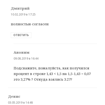
Дмитрий
:
10.02.2019 в 17:25
полностью согласен
ОТВЕТИТЬ
Аноним
:
09.08.2019 в 16:44
Подскажите, пожалуйста, как получился
процент в строке 1,43 < 1,5 на 1,5-1,43 = 0,07
это 3,27% ? Откуда взялись 3.27?
Денис
:
03.05.2019 в 14:48