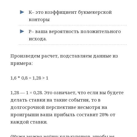
K– это коэффициент букмекерской
конторы
P– ваша вероятность положительного
исхода.
Произведем расчет, подставляем данные из
примера:
1,6 * 0,8 = 1,28 > 1
1,28 — 1 = 0,28. Это означает, что если вы будете
делать ставки на такие события, то в
долгосрочной перспективе несмотря на
проигрыши ваша прибыль составит 28% от
каждой ставки.
(Ниже можно найти калькулятор, чтобы не