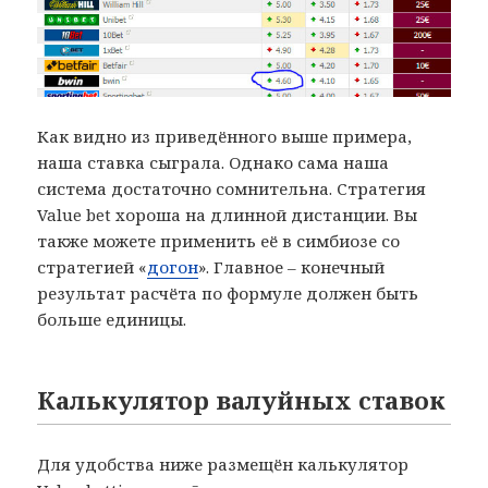
Как видно из приведённого выше примера,
наша ставка сыграла. Однако сама наша
система достаточно сомнительна. Стратегия
Value bet хороша на длинной дистанции. Вы
также можете применить её в симбиозе со
стратегией «
догон
». Главное – конечный
результат расчёта по формуле должен быть
больше единицы.
Калькулятор валуйных ставок
Для удобства ниже размещён калькулятор