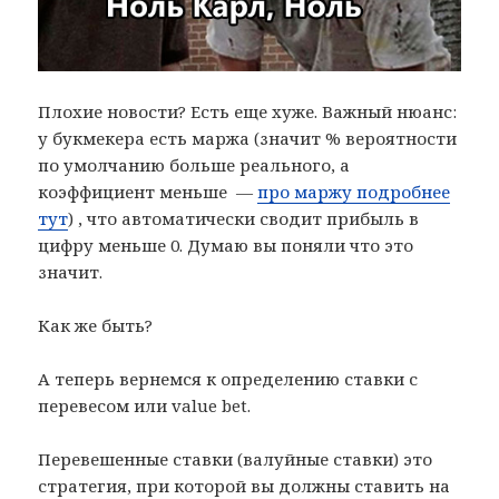
Плохие новости? Есть еще хуже. Важный нюанс:
у букмекера есть маржа (значит % вероятности
по умолчанию больше реального, а
коэффициент меньше —
про маржу подробнее
тут
) , что автоматически сводит прибыль в
цифру меньше 0. Думаю вы поняли что это
значит.
Как же быть?
А теперь вернемся к определению ставки с
перевесом или value bet.
Перевешенные ставки (валуйные ставки) это
стратегия, при которой вы должны ставить на