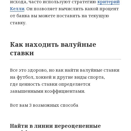
исхода, часто используют стратегию
критерий
Келли
. Он позволяет вычислить какой процент
от банка вы можете поставить на текущую
ставку.
Как находить валуйные
ставки
Все это здорово, но как найти валуйные ставки
на футбол, хоккей и другие виды спорта,
где ценность ставки определяется
завышенными коэффициентами.
Вот вам 3 возможных способа
Найти в линии переоцененные