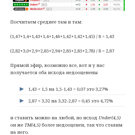
Посчитаем среднее там и там:
(1,47+1,4+1,43+1,4+1,46+1,42+1,42+1,45) / 8 = 1,43
(2,82+3,0+2,9+2,85+2,94+2,85+2,85+2,78) / 8 = 2,87
Прямой эфир, возможно все, вот и у нас
получается оба исхода недооценены
1,43 < 1,5 на 1,5-1,43 = 0,07 это 3,27%
2,87 < 3,32 на 3,32-2,87 = 0,45 это 4,72%
и ставить можно на любой, но исход
Under(4,5)
он же
ТМ(4,5)
более недооценен, так что ставим
на него.