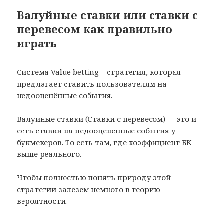
Валуйные ставки или ставки с
перевесом как правильно
играть
Система Value betting – стратегия, которая
предлагает ставить пользователям на
недооценённые события.
Валуйные ставки (Ставки с перевесом) — это и
есть ставки на недооцененные события у
букмекеров. То есть там, где коэффициент БК
выше реального.
Чтобы полностью понять природу этой
стратегии залезем немного в теорию
вероятности.