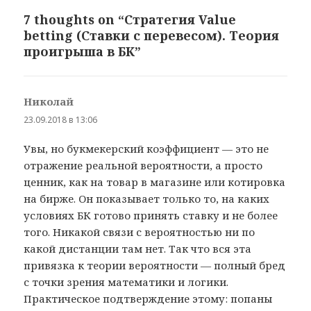
7 thoughts on “Стратегия Value
betting (Ставки с перевесом). Теория
проигрыша в БК”
Николай
:
23.09.2018 в 13:06
Увы, но букмекерский коэффициент — это не
отражение реальной вероятности, а просто
ценник, как на товар в магазине или котировка
на бирже. Он показывает только то, на каких
условиях БК готово принять ставку и не более
того. Никакой связи с вероятностью ни по
какой дистанции там нет. Так что вся эта
привязка к теории вероятности — полный бред
с точки зрения математики и логики.
Практическое подтверждение этому: попаны