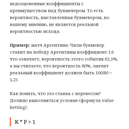
недооцененные коэффициенты с
преимуществом над букмекером. То есть
вероятность, выставленная букмекером, по
вашему мнению, не является реальной
вероятностью исхода.
Пример:
матч Аргентина-Чили букмекер
ставит на победу Аргентины коэффициент 1.6
что означает, вероятность этого события 62,5%,
а вы считаете, что вероятность 80%, значит
реальный коэффициент должен быть 100/80 =
1,25
Как понять, что это ставка с перевесом?
Должно выполняться условие (формула value
betting):
K * P > 1