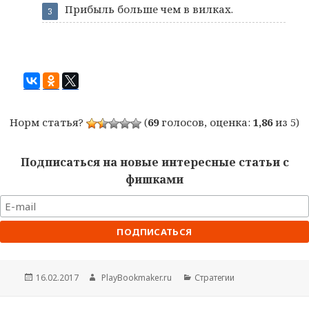
Прибыль больше чем в вилках.
Норм статья?
(
69
голосов, оценка:
1,86
из 5)
Подписаться на новые интересные статьи с
фишками
Опубликовано
16.02.2017
PlayBookmaker.ru
Рубрики
Стратегии