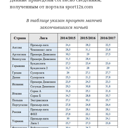
полученным от портала sport12x.com
В таблице указан процент матчей
закончившихся ничьей