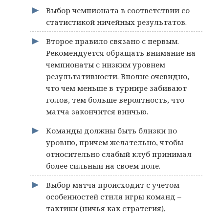
Выбор чемпионата в соответствии со
статистикой ничейных результатов.
Второе правило связано с первым.
Рекомендуется обращать внимание на
чемпионаты с низким уровнем
результативности. Вполне очевидно,
что чем меньше в турнире забивают
голов, тем больше вероятность, что
матча закончится вничью.
Команды должны быть близки по
уровню, причем желательно, чтобы
относительно слабый клуб принимал
более сильный на своем поле.
Выбор матча происходит с учетом
особенностей стиля игры команд –
тактики (ничья как стратегия),