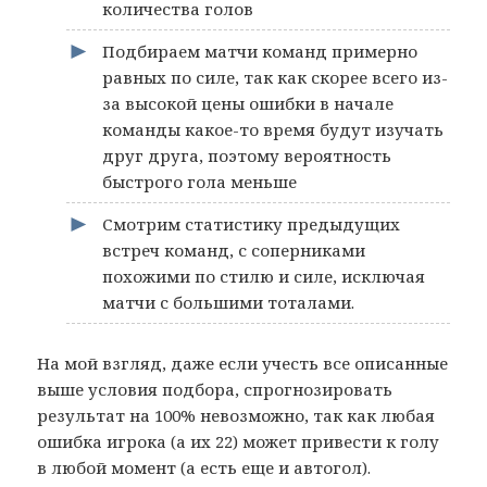
количества голов
Подбираем матчи команд примерно
равных по силе, так как скорее всего из-
за высокой цены ошибки в начале
команды какое-то время будут изучать
друг друга, поэтому вероятность
быстрого гола меньше
Смотрим статистику предыдущих
встреч команд, с соперниками
похожими по стилю и силе, исключая
матчи с большими тоталами.
На мой взгляд, даже если учесть все описанные
выше условия подбора, спрогнозировать
результат на 100% невозможно, так как любая
ошибка игрока (а их 22) может привести к голу
в любой момент (а есть еще и автогол).