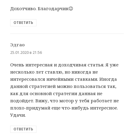
Дохотчиво. Благодарчик😉
ОТВЕТИТЬ
Эдгао
:
25.01.2020 в 21:56
Очень интересная и доходчивая статья. Я уже
несколько лет ставлю, но никогда не
интересовался ничейными ставками. Иногда
данной стратегией можно пользоваться так,
как для основной стратегии данная не
подойдет. Вижу, что мотор у тебя работает не
плохо-придумай еще что-нибудь интересное.
Удачи.
ОТВЕТИТЬ