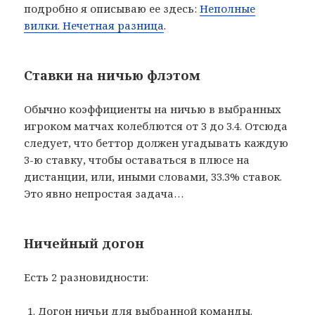
подробно я описываю ее здесь:
Неполные
вилки. Нечетная разница
.
Ставки на ничью флэтом
Обычно коэффициенты на ничью в выбранных
игроком матчах колеблются от 3 до 3.4. Отсюда
следует, что беттор должен угадывать каждую
3-ю ставку, чтобы оставаться в плюсе на
дистанции, или, иными словами, 33.3% ставок.
Это явно непростая задача…
Ничейный догон
Есть 2 разновидности:
Догон ничьи для выбранной команды.