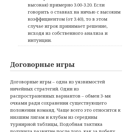
высокая) примерно 3.00-3.20. Если
говорить о ставках на ничью с высоким
коэффициентом (от 3.40), то в этом
случае игрок принимает решение,
исходя из собственного анализа и
интуиции.
Договорные игры
Договорные игры – одна из уязвимостей
ничейных стратегий. Один из
распространенных вариантов – обмен 3-мя
очками ради сохранения существующего
положения команд. Чаще всего это относится к
низшим лигам и клубам из середины
турнирной таблицы, Подобная тактика
получила развитие после того, как за победу