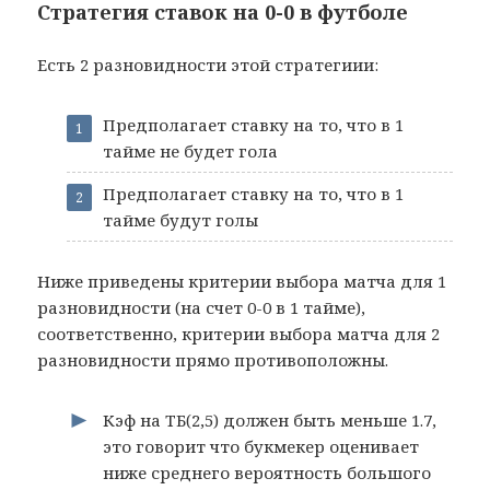
Стратегия ставок на 0-0 в футболе
Есть 2 разновидности этой стратегиии:
Предполагает ставку на то, что в 1
тайме не будет гола
Предполагает ставку на то, что в 1
тайме будут голы
Ниже приведены критерии выбора матча для 1
разновидности (на счет 0-0 в 1 тайме),
соответственно, критерии выбора матча для 2
разновидности прямо противоположны.
Кэф на ТБ(2,5) должен быть меньше 1.7,
это говорит что букмекер оценивает
ниже среднего вероятность большого