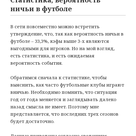
ничьи в футболе
В сети повсеместно можно встретить
утверждение, что, так как вероятность ничьи в
футболе – 33,3%, кэфы выше 3-х являются
выгодными для игроков. Но на мой взгляд,
есть статистика, и есть ожидаемая
вероятность события.
Обратимся сначала к статистике, чтобы
выяснить, как часто футбольные клубы играют
вничью. Необходимо помнить, что ситуация
год от года меняется и заглядывать далеко
назад смысла не имеет. Поэтому мне
представляется, что последних трех сезонов
будет достаточно.
Данные приведены согласно сведениям,